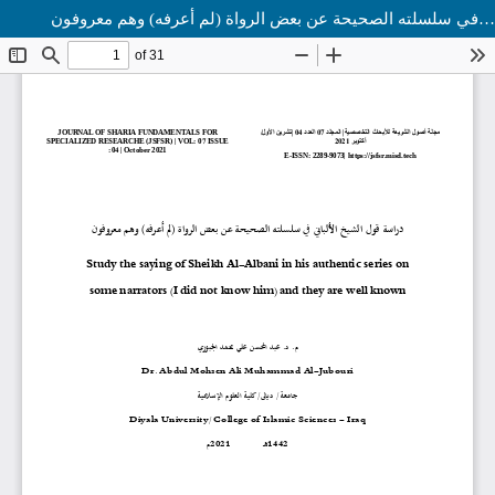
دراسة قول الشيخ الألباني في سلسلته الصحيحة عن بعض الرواة (لم أعرفه) وهم معروفون